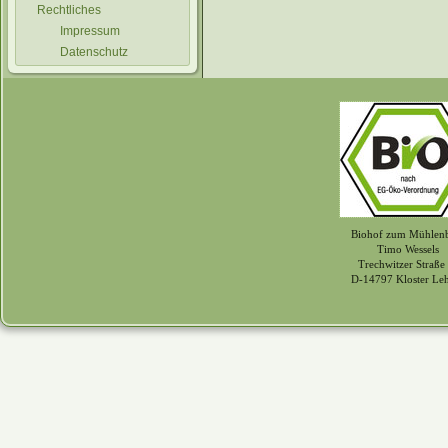
Rechtliches
Impressum
Datenschutz
Biohof zum Mühlen
Timo Wessels
Trechwitzer Straße
D-14797 Kloster Le