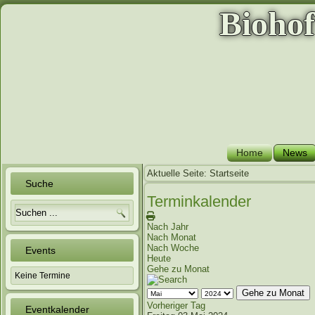
Bioho
Home
News
Aktuelle Seite:
Startseite
Suche
Terminkalender
Nach Jahr
Nach Monat
Nach Woche
Events
Heute
Gehe zu Monat
Keine Termine
Gehe zu Monat
Vorheriger Tag
Eventkalender