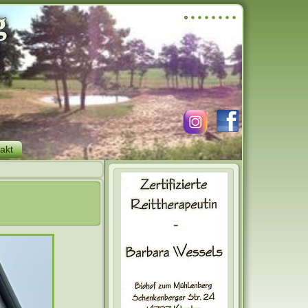
g
akt