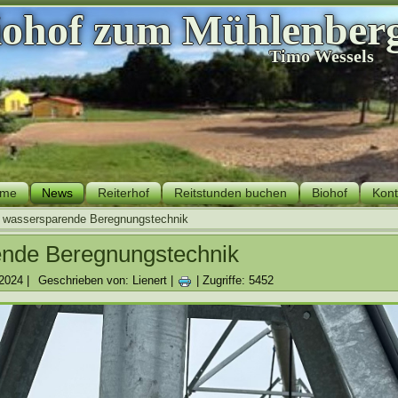
iohof zum Mühlenber
Timo Wessels
me
News
Reiterhof
Reitstunden buchen
Biohof
Kont
wassersparende Beregnungstechnik
nde Beregnungstechnik
 2024
|
Geschrieben von: Lienert
|
|
Zugriffe: 5452