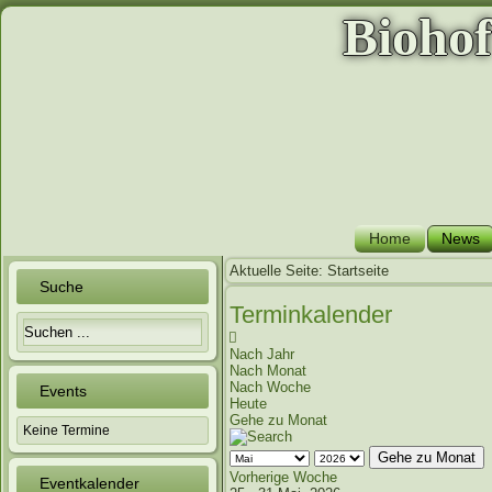
Bioho
Home
News
Aktuelle Seite:
Startseite
Suche
Terminkalender
Nach Jahr
Nach Monat
Nach Woche
Events
Heute
Gehe zu Monat
Keine Termine
Gehe zu Monat
Vorherige Woche
Eventkalender