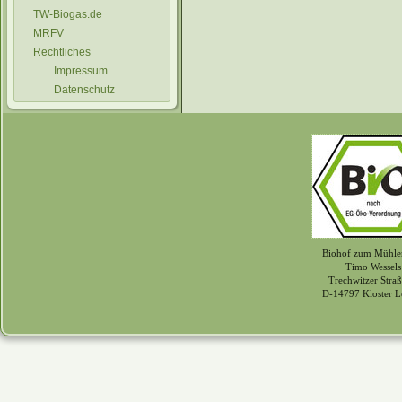
TW-Biogas.de
MRFV
Rechtliches
Impressum
Datenschutz
Biohof zum Mühle
Timo Wessels
Trechwitzer Straß
D-14797 Kloster L