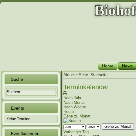
Bioho
Home
News
Aktuelle Seite:
Startseite
Suche
Terminkalender
Nach Jahr
Nach Monat
Nach Woche
Events
Heute
Gehe zu Monat
Keine Termine
Gehe zu Monat
Vorheriger Tag
Eventkalender