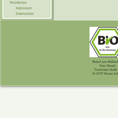
Rechtliches
Impressum
Datenschutz
Biohof zum Mühlen
Timo Wessels
Trechwitzer Straße
D-14797 Kloster Le