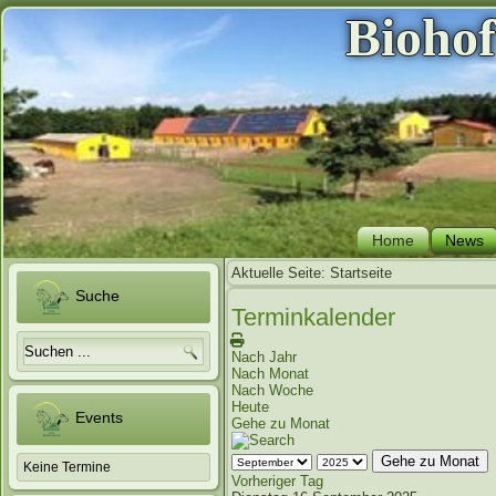
Bioho
Home
News
Aktuelle Seite:
Startseite
Suche
Terminkalender
Nach Jahr
Nach Monat
Nach Woche
Heute
Events
Gehe zu Monat
Gehe zu Monat
Keine Termine
Vorheriger Tag