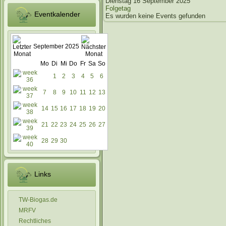
Dienstag 16 September 2025
Folgetag
Eventkalender
Es wurden keine Events gefunden
September 2025
Mo
Di
Mi
Do
Fr
Sa
So
1
2
3
4
5
6
7
8
9
10
11
12
13
14
15
16
17
18
19
20
21
22
23
24
25
26
27
28
29
30
Links
TW-Biogas.de
MRFV
Rechtliches