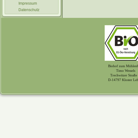
Impressum
Datenschutz
Biohof zum Mühlen
Timo Wessels
Trechwitzer Straße
D-14797 Kloster Le