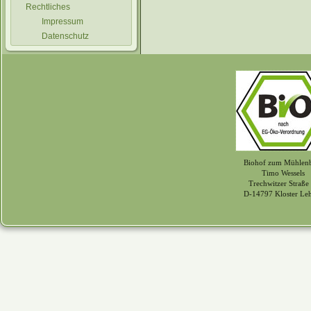
Rechtliches
Impressum
Datenschutz
Biohof zum Mühlen
Timo Wessels
Trechwitzer Straße
D-14797 Kloster Le