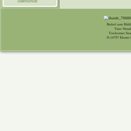
Datenschutz
Biohof zum Mühl
Timo Wessel
Trechwitzer Str
D-14797 Kloster 