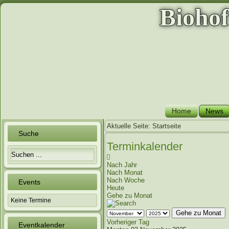
Bioho
Home
News
Aktuelle Seite:
Startseite
Suche
Terminkalender
Nach Jahr
Nach Monat
Nach Woche
Events
Heute
Gehe zu Monat
Keine Termine
Gehe zu Monat
Vorheriger Tag
Eventkalender